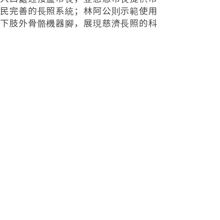
民完善的長照系統；林阿公則示範使用
下肢外骨骼機器腳，展現慈濟長照的科
技醫療。慈濟醫療團隊未來營運以全人
醫療模式運作，致力於提供醫療照護的
同時，兼顧長輩的心理與社會需求，能
安心且有尊嚴的生活，並提供心理輔
導、社交活動與生活技能培訓等服務，
保持身心健康，促進社會參與。
上一篇：
2024年重陽那卡西 恆春古城群星會 重陽敬老雞湯送暖活動 9