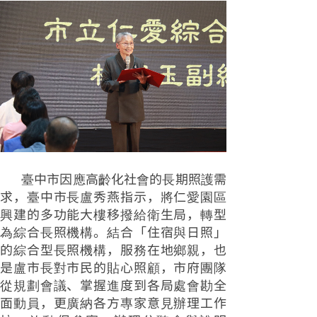
臺中市因應高齡化社會的長期照護需
求，臺中市長盧秀燕指示，將仁愛園區
興建的多功能大樓移撥給衛生局，轉型
為綜合長照機構。結合「住宿與日照」
的綜合型長照機構，服務在地鄉親，也
是盧市長對市民的貼心照顧，市府團隊
從規劃會議、掌握進度到各局處會勘全
面動員，更廣納各方專家意見辦理工作