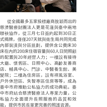
從全國最多五家投標廠商脫穎而出的
慈濟醫療財團法人更是花蓮與臺中兩地
聯袂協作，從三月七日簽約起到30日正
式揭牌，僅僅207天就與衛生局共同完成
內部裝潢與分區規劃，提供含公費床30
床在內的200床住宿容量與60人日間照顧
的配置與20年經營人力；一樓設有接待
大廳、懷舊區、日照中心、高齡友善商
店、輔具中心、門診、中醫養生館、美
髮院；二樓為住房區，設有禪風浴室、
戶外休憩區、失智專區住房等等，成為
臺中市府推動公私協力的成功典範。臺
中市府結合慈濟醫療法人專業力量，公
私協力全面提升長照服務的品質和效
能，提供市民長輩更完善的照護資源。