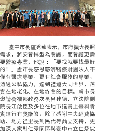
臺中市長盧秀燕表示，市府擴大長照
需求，將安養轉型為養護，而養護更需
要醫療專業，他說：「要找就要找最好
的！」盧市長感恩慈濟醫療財團法人不
僅有醫療專業，更有社會服務的專業，
透過公私協力，達到禮運大同世界，落
實在地老化、在地終養的目標。盧市長
邀請衛福部政務次長呂建德、立法院副
院長江啟臣及多位在地市議員上臺與貴
賓進行有獎徵答，除了感謝中央經費協
助、地方從里長到民代等鼎立支持，更
加深大家對仁愛園區與臺中市立仁愛綜