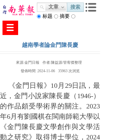
文章
搜索
标题
摘要
内容
越南學者論金門陳長慶
來源:
金門日報
作者:
陳益源/管宥傑整理
發佈時間 :
2024-11-06
35963
次浏览
《金門日報》10月29日訊，最
近，金門小說家陳長慶（1946-）
的作品頗受學術界的關注。2023
年6月有劉國棋在閩南師範大學以
《金門陳長慶文學創作與文學活
動之研究》取得博士學位，2024