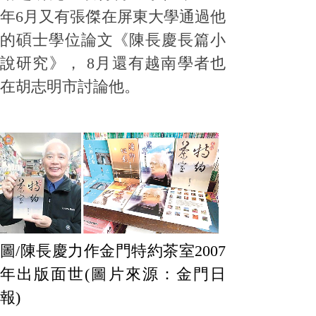
年6月又有張傑在屏東大學通過他
的碩士學位論文《陳長慶長篇小
說研究》， 8月還有越南學者也
在胡志明市討論他。
圖/陳長慶力作金門特約茶室2007
年出版面世(圖片來源：金門日
報)