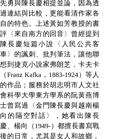
先勇與陳長慶相提並論，因為透
過連結與比較，更能看清作家各
自的特色。上述黃如芳教授的書
評〈來自南方的回音〉曾經提到
陳長慶短篇小說〈人民公共客
車〉的諷刺、批判筆法，讓他聯
想到捷克小說家弗朗芝．卡夫卡
（Franz Kafka，1883-1924）等人
的作品；服務於胡志明市人文社
會科學大學東方學系的阮黃燕博
士曾寫過〈金門陳長慶與越南楊
向的隔空對話〉，她看出陳長
慶、楊向（1949-）都擅長書寫戰
後的日常，尤其是女人和故鄉，