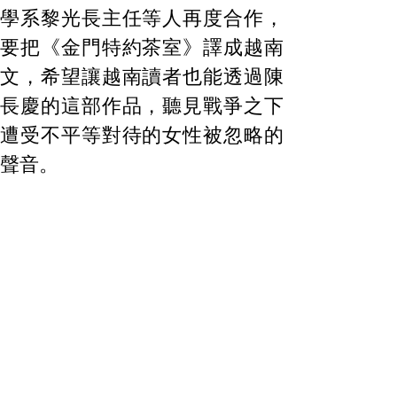
學系黎光長主任等人再度合作，
要把《金門特約茶室》譯成越南
文，希望讓越南讀者也能透過陳
長慶的這部作品，聽見戰爭之下
遭受不平等對待的女性被忽略的
聲音。
儘管越南學者論金門陳長慶的
這二篇學術論文，目前都還在修
訂中，她們的見解必須以其最後
正式出版的定稿為準，然請恕我
迫不及待地想讓陳長慶老師知道
他越南的知音仍在，但願潘秋