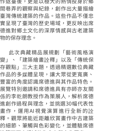
作返臺後，更是以極大的熱情投身於鄉
間巷弄的觀察與紀錄，創作出大量描繪
臺灣傳統建築的作品。這些作品不僅忠
實呈現了臺灣的歷史場域，更反映出席
德進對鄉土文化的深厚情感與古老建築
物的保存理念。
此次典藏精品展規劃「藝術風格演
變」、「建築繪畫詮釋」以及「傳統保
存觀點」三大主題，透過精選數位典藏
作品的多媒體呈現，讓大眾從更寬廣、
豐富的角度認識席德進與其作品特色。
展覽特別邀請和席德進具有亦師亦友關
係的李乾朗教授作為策展人，解析席德
進創作過程與理念，並挑選30幅代表性
畫作，運用AI視覺演算進行全新的詮
釋。觀眾將能近距離欣賞畫作中古建築
的細節、筆觸與色彩變化，並體驗席德