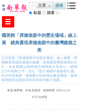
文章
搜索
标题
摘要
内容
國美館「席德進眼中的歷史場域」線上
展 經典重現席德進眼中的臺灣建築之
美
正式發表「席德進眼中的歷史場域」線上展覽，帶
領觀眾透過席德進的繪畫，走進臺灣傳統建築的文
化。本次展覽以席德進的建築寫生為核心，精選
215件經典之作，並以「藝文場館科藝創新計畫」
的支持為基礎，運用數位科技增加藏品價值，展現
席德進對古建築研究與保存的重大貢獻...
來源:
南華報
作者:
朱德清
發佈時間 :
2024-12-26
4152
次浏览