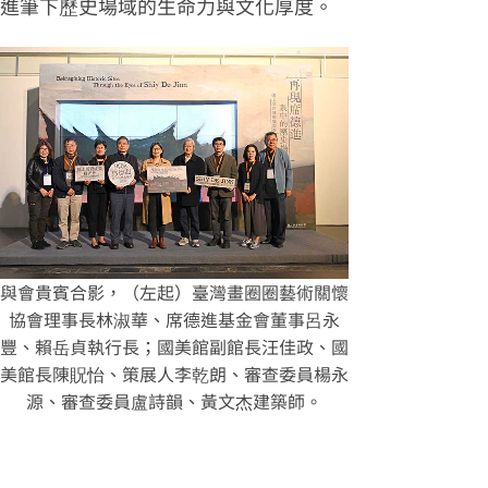
進筆下歷史場域的生命力與文化厚度。
與會貴賓合影，（左起）臺灣畫圈圈藝術關懷
協會理事長林淑華、席德進基金會董事呂永
豐、賴岳貞執行長；國美館副館長汪佳政、國
美館長陳貺怡、策展人李乾朗、審查委員楊永
源、審查委員盧詩韻、黃文杰建築
師。
本次展覽運用數位科技重新展現對席
德進作品風貌的記憶，打破時間與空間