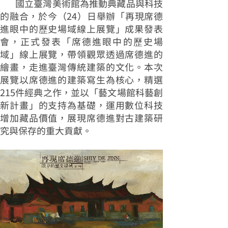
國立臺灣美術館為推動典藏品與科技
的融合，於今（24）日舉辦「再現席德
進眼中的歷史場域線上展覽」成果發表
會，正式發表「席德進眼中的歷史場
域」線上展覽，帶領觀眾透過席德進的
繪畫，走進臺灣傳統建築的文化。本次
展覽以席德進的建築寫生為核心，精選
215件經典之作，並以「藝文場館科藝創
新計畫」的支持為基礎，運用數位科技
增加藏品價值，展現席德進對古建築研
究與保存的重大貢獻。