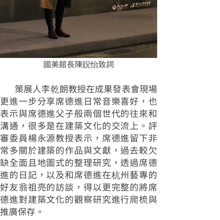
國美館長陳貺怡致詞
策展人李乾朗教授在成果發表會現場
更進一步分享席德進日常音樂喜好，也
表示與席德進父子般兩個世代的往來和
溝通，很多是在建築文化的交流上。評
審委員楊永源教授表示，席德進留下非
常多關於建築的作品與文獻，過去較欠
缺全面且地圖式的整理研究，透過席德
進的日記，以及和席德進在杭州藝專的
好友翁祖亮的訪談，得以更完整的將席
德進對建築文化的觀察研究進行爬梳與
推廣保存。