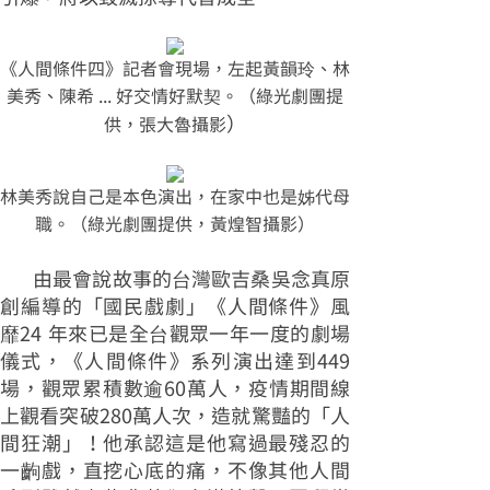
《人間條件四》記者會現場，左起黃韻玲、林
美秀、陳希 ... 好交情好默契。（綠光劇團提
）
供，張大魯攝影
林美秀說自己是本色演出，在家中也是姊代母
職。（綠光劇團提供，黃煌智攝影）
由最會說故事的台灣歐吉桑吳念真原
創編導的「國民戲劇」《人間條件》風
靡24 年來已是全台觀眾一年一度的劇場
儀式，《人間條件》系列演出達到449
場，觀眾累積數逾60萬人，疫情期間線
上觀看突破280萬人次，造就驚豔的「人
間狂潮」！他承認這是他寫過最殘忍的
一齣戲，直挖心底的痛，不像其他人間