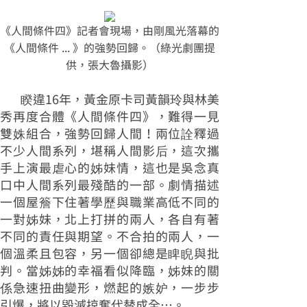
《人間條件四》記者會現場，由剛風光落幕的
《人間條件 ... 》的強勢回歸。（綠光劇團提
供，張大魯攝影）
睽違16年，黃金原卡司黃韻玲與林美
秀再度合體《人間條件四》，難得一見
雙姝組合，強勢回歸人間！兩位詮釋過
不少人間系列，堪稱人間影后，這次攜
手上演最虐心的姊妹情，這也是吳念真
口中人間系列最殘酷的一部。劇情描述
一個屋簷下住著學歷與職業高低不同的
一對姊妹，北上打拼的兩人，各自有著
不同的責任與期望。不合拍的兩人，一
個溫柔且包容，另一個卻總是睥睨與批
判。當姊姊的幸福看似降臨，姊妹的關
係急速扭曲變形，燃起的嫉妒，一步步
引爆，將以毀滅掠奪代替成全…。