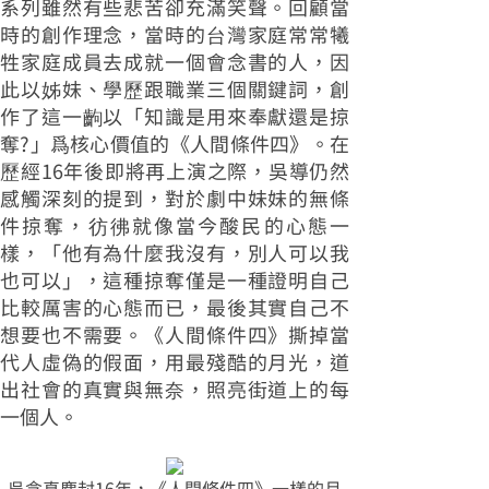
系列雖然有些悲苦卻充滿笑聲。回顧當
時的創作理念，當時的台灣家庭常常犧
牲家庭成員去成就一個會念書的人，因
此以姊妹、學歷跟職業三個關鍵詞，創
作了這一齣以「知識是用來奉獻還是掠
奪?」爲核心價值的《人間條件四》。在
歷經16年後即將再上演之際，吳導仍然
感觸深刻的提到，對於劇中妹妹的無條
件掠奪，彷彿就像當今酸民的心態一
樣，「他有為什麼我沒有，別人可以我
也可以」，這種掠奪僅是一種證明自己
比較厲害的心態而已，最後其實自己不
想要也不需要。《人間條件四》撕掉當
代人虛偽的假面，用最殘酷的月光，道
出社會的真實與無奈，照亮街道上的每
一個人。
吳念真塵封16年，《人間條件四》一樣的月