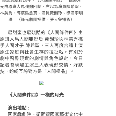
光由原班人馬強勢回歸，右起為演員陳希聖、
林美秀、導演吳念真、演員黃韻玲、導演李明
澤。（綠光劇團提供，張大魯攝影）
最甜蜜也最殘酷的《人間條件四》由
原班人馬人間雙影后 黃韻玲與林美秀攜
手人間才子 陳希聖，三人再度合體上演
原生家庭與社會生存的拉扯戰。有別於
劇中殘酷現實的劇情與角色設定，今日
記者會現場主演三人表現好交情、好默
契，紛紛互誇對方是「人間極品」。
《人間條件四》一樣的月光
演出地點：
國家戲劇院、衛武營國家藝術文化中