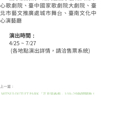
心歌劇院、臺中國家歌劇院大劇院、臺
北市藝文推廣處城市舞台、臺南文化中
心演藝廳
演出時間：
4/25 ~ 7/27
(各地點演出詳情，請洽售票系統)
上一篇：
MITSUI OUTLET PARK「正月迎春祭」1/10~2/9熱鬧開跑！
採買......
下一篇：
第七屆禪的智慧徵文比賽心得寫作活動