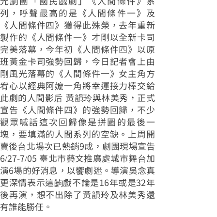
光劇團「國民戲劇」《人間條件》系
列，呼聲最高的是《人間條件一》及
《人間條件四》獲得此殊榮，去年重新
製作的《人間條件一》才剛以全新卡司
完美落幕，今年初《人間條件四》以原
班黃金卡司強勢回歸，今日記者會上由
剛風光落幕的《人間條件一》女主角方
宥心以經典阿嬤一角將幸運接力棒交給
此劇的人間影后 黃韻玲與林美秀，正式
宣告《人間條件四》的強勢回歸，不少
觀眾喊話這次回歸像是拼圖的最後一
塊，要填滿的人間系列的空缺。上周開
賣後台北場次已熱銷9成，劇團現場宣告
6/27-7/05 臺北市藝文推廣處城市舞台加
演6場的好消息，以饗劇迷。導演吳念真
更深情表示這齣戲不論是16年或是32年
後再演，想不出除了黃韻玲及林美秀還
有誰能勝任。