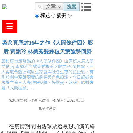
文章
搜索
标题
摘要
内容
吳念真塵封16年之作《人間條件四》影
后 黃韻玲 林美秀雙姝破天荒強勢回歸
最甜蜜也最殘酷的《人間條件四》由原班人馬人間
雙影后 黃韻玲與林美秀攜手人間才子 陳希聖，三
人再度合體上演原生家庭與社會生存的拉扯戰。有
別於劇中殘酷現實的劇情與角色設定，今日記者會
現場主演三人表現好交情、好默契，紛紛互誇對方
是「人間極品」...
來源:
南華報
作者:
朱德清
發佈時間 :
2025-01-17
839
次浏览
在疫情期間由觀眾票選最想加演的綠