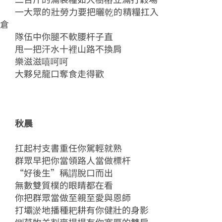
一大眾的壯勞力要把曬乾的精糧扛入
倉
隊伍中你腿不軟腰杆子直
甩一把汗水十裡山路不換肩
樂滋滋嘻呵呵
大夥兒龍口奪食走得歡
秋晨
扛起村支書重任你駕輕就熟
群眾早把你當領路人當做標杆
“好後生”稱謂脫口而出
無數雙質樸的眼睛都在看
你把群眾當做至親至愛與恩師
打壩淤地播種耙耕有你健壯的身影