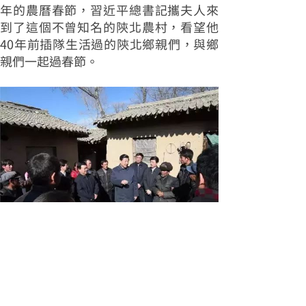
年的農曆春節，習近平總書記攜夫人來
到了這個不曾知名的陝北農村，看望他
40年前插隊生活過的陝北鄉親們，與鄉
親們一起過春節。
在梁家河村委會院子裡，他深情地
說：“今天能夠回來看一看，心情很激
動，看到大家感到親切。1969年1月，我
邁出人生的第一步，就到了梁家河。在