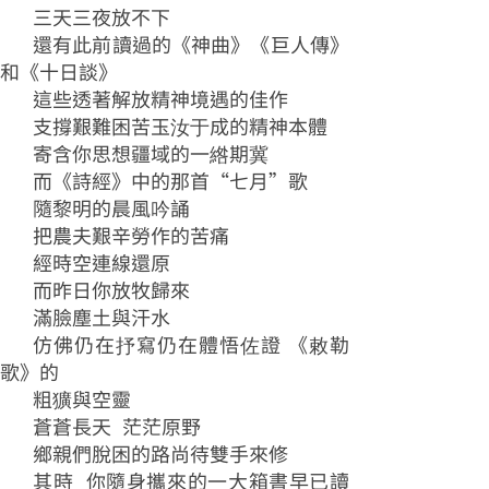
三天三夜放不下
還有此前讀過的《神曲》《巨人傳》
和《十日談》
這些透著解放精神境遇的佳作
支撐艱難困苦玉汝于成的精神本體
寄含你思想疆域的一綹期冀
而《詩經》中的那首“七月”歌
隨黎明的晨風吟誦
把農夫艱辛勞作的苦痛
經時空連線還原
而昨日你放牧歸來
滿臉塵土與汗水
仿佛仍在抒寫仍在體悟佐證 《敕勒
歌》的
粗獷與空靈
蒼蒼長天 茫茫原野
鄉親們脫困的路尚待雙手來修
其時 你隨身攜來的一大箱書早已讀