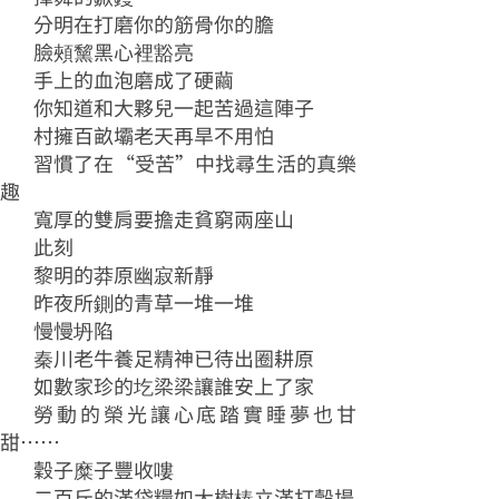
分明在打磨你的筋骨你的膽
臉頰黧黑心裡豁亮
手上的血泡磨成了硬繭
你知道和大夥兒一起苦過這陣子
村擁百畝壩老天再旱不用怕
習慣了在“受苦”中找尋生活的真樂
趣
寬厚的雙肩要擔走貧窮兩座山
此刻
黎明的莽原幽寂新靜
昨夜所鍘的青草一堆一堆
慢慢坍陷
秦川老牛養足精神已待出圈耕原
如數家珍的圪梁梁讓誰安上了家
勞動的榮光讓心底踏實睡夢也甘
甜……
穀子糜子豐收嘍
二百斤的滿袋糧如大樹樁立滿打穀場