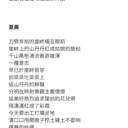
夏晨
刀劈斧削的崖畔橫亙眼前
崖畔上的山丹丹紅成姑娘的臉頰
千山萬壑湧流蒼莽雄渾
一種意志
早已於崖畔發芽
峁梁梁圪梁梁上
這山丹丹的鮮豔
分明在映射樂觀主義情懷
這美好熱烈追求蓬勃的花兒啊
隔溝溝紅成了彩霞
今天要出工打壩淤地
溝口口甩開膀子挖土鏟土不歇晌
揮舞的鍁钁