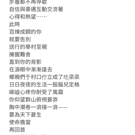
步履都不再停歇
自信與豪邁互動交流著
心得和熱望……
此時
百煉成鋼的你
就要告別
送行的舉村至親
擁握難舍
直到你的背影
在淚眼中漸漸遠去
鄉親們于村口佇立成了圪梁梁
日日夜夜的生活一股腦兒定格
唏噓心疼你耐受了風霜
你仰望群山俯視蒼莽
胸中潮卷一浪接一浪——
要為天下蒼生
使命擔當
再回首