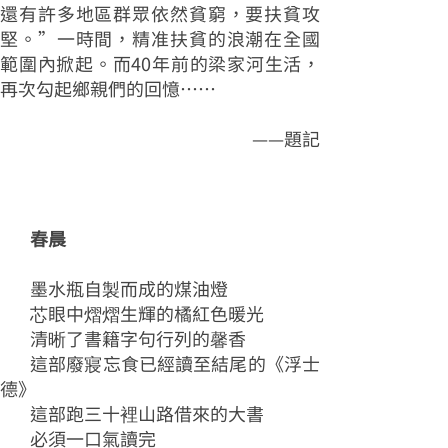
還有許多地區群眾依然貧窮，要扶貧攻
堅。”一時間，精准扶貧的浪潮在全國
範圍內掀起。而40年前的梁家河生活，
再次勾起鄉親們的回憶……
——題記
春晨
墨水瓶自製而成的煤油燈
芯眼中熠熠生輝的橘紅色暖光
清晰了書籍字句行列的馨香
這部廢寢忘食已經讀至結尾的《浮士
德》
這部跑三十裡山路借來的大書
必須一口氣讀完