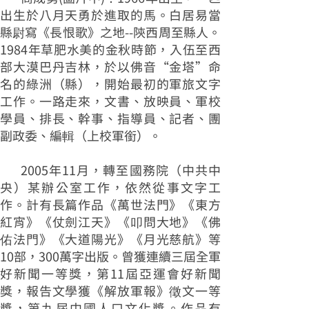
出生於八月天勇於進取的馬。白居易當
縣尉寫《長恨歌》之地--陝西周至縣人。
1984年草肥水美的金秋時節，入伍至西
部大漠巴丹吉林，於以佛音“金塔”命
名的綠洲（縣），開始最初的軍旅文字
工作。一路走來，文書、放映員、軍校
學員、排長、幹事、指導員、記者、團
副政委、編輯（上校軍銜）。
2005年11月，轉至國務院（中共中
央）某辦公室工作，依然從事文字工
作。計有長篇作品《萬世法門》《東方
紅宵》《仗劍江天》《叩問大地》《佛
佑法門》《大道陽光》《月光慈航》等
10部，300萬字出版。曾獲連續三屆全軍
好新聞一等獎，第11屆亞運會好新聞
獎，報告文學獲《解放軍報》徵文一等
獎，第九屆中國人口文化獎。作品有