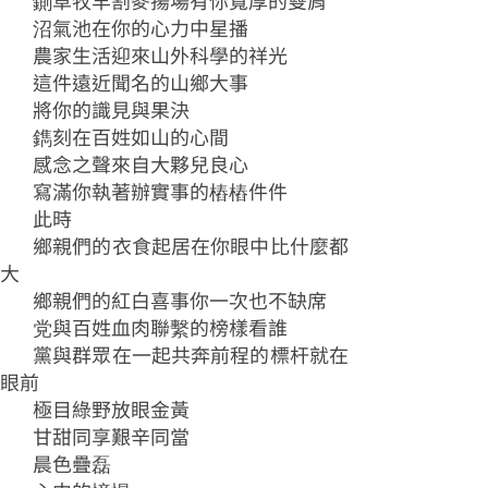
鍘草牧羊割麥揚場有你寬厚的雙肩
沼氣池在你的心力中星播
農家生活迎來山外科學的祥光
這件遠近聞名的山鄉大事
將你的識見與果決
鐫刻在百姓如山的心間
感念之聲來自大夥兒良心
寫滿你執著辦實事的樁樁件件
此時
鄉親們的衣食起居在你眼中比什麼都
大
鄉親們的紅白喜事你一次也不缺席
党與百姓血肉聯繫的榜樣看誰
黨與群眾在一起共奔前程的標杆就在
眼前
極目綠野放眼金黃
甘甜同享艱辛同當
晨色疊磊