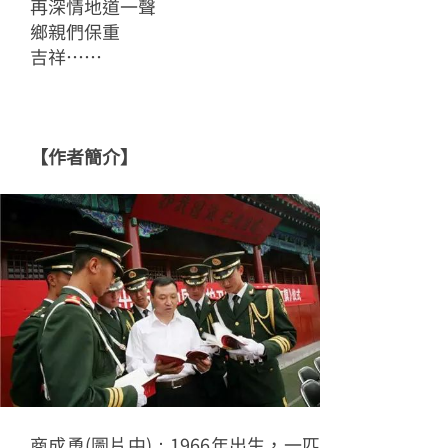
再深情地道一聲
鄉親們保重
吉祥……
【作者簡介】
商成勇(圖片中)：1966年出生，一匹