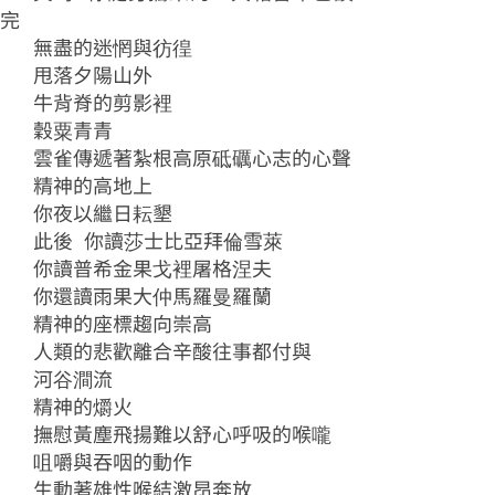
完
無盡的迷惘與彷徨
甩落夕陽山外
牛背脊的剪影裡
穀粟青青
雲雀傳遞著紮根高原砥礪心志的心聲
精神的高地上
你夜以繼日耘墾
此後 你讀莎士比亞拜倫雪萊
你讀普希金果戈裡屠格涅夫
你還讀雨果大仲馬羅曼羅蘭
精神的座標趨向崇高
人類的悲歡離合辛酸往事都付與
河谷澗流
精神的爝火
撫慰黃塵飛揚難以舒心呼吸的喉嚨
咀嚼與吞咽的動作
生動著雄性喉結激昂奔放