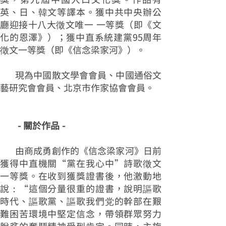
英、日、韓文等譯本。獲中共中央辦公
廳迎接十八大徵文唯一 一等獎（即《文
化的恩澤》）；獲中直系統建黨95周年
徵文一等獎（即《信念梁家河》）。
現為中國散文學會會員、中國通俗文
藝研究會會員、北京市作家協會會員。
- 關於作品 -
由商成勇創作的《信念梁家河》日前
獲得中直機關“黨在我心中”詩歌徵文
一等獎。在收到獲獎證書後，他激動地
說：“這個分量很重的證書，說明謳歌
時代、謳歌黨、謳歌我們党的幹部在艱
難困苦環境中堅定信念，帶領群眾努力