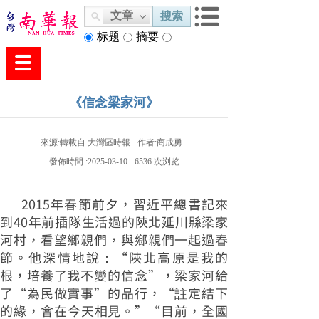
文章
搜索
标题
摘要
内容
《信念梁家河》
來源:
轉載自 大灣區時報
作者:
商成勇
發佈時間 :
2025-03-10
6536
次浏览
2015年春節前夕，習近平總書記來
到40年前插隊生活過的陝北延川縣梁家
河村，看望鄉親們，與鄉親們一起過春
節。他深情地說：“陝北高原是我的
根，培養了我不變的信念”，梁家河給
了“為民做實事”的品行，“註定結下
的緣，會在今天相見。”“目前，全國