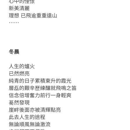
心中的憧憬
新美清麗
理想 已飛逾重重遠山
……
冬晨
人生的爐火
已然燃亮
純青的日子累積東升的霞光
層磊的艱辛歷練釀就飛鳴之笛
信念倍增奮力前行一身輕爽
驀然發現
崖畔後面亦被清輝點亮
此去人生的途程
無論順風無論激流