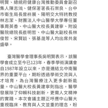
明賢、總統府健康台灣推動委員會副召
集人陳志鴻、健保署署長石崇良、台中
市衛生局長曾梓展、陽明交大特聘教授
林志潔、財團法人中山醫學大學專任董
事周英香、中山醫大校長黃建寧、附設
醫院總院長蔡明哲、中山醫大副校長林
俊哲、宋賢穎、張基晟等人均出席共襄
盛舉。
臺灣醫學會理事長吳明賢表示，該醫
學會成立至今已123年，春季學術演講會
自1987年設立以來，亦是連結北中南醫
界的重要平台，期盼透過學術交流與人
才培育，為台灣醫療注入更多創新能
量。中山醫大校長黃建寧則指出，醫學
發展除了仰賴科技創新，更需人文精神
的實踐。本次會議主題正呼應中山醫大
重視臨床、教育與人文並重的理念，盼