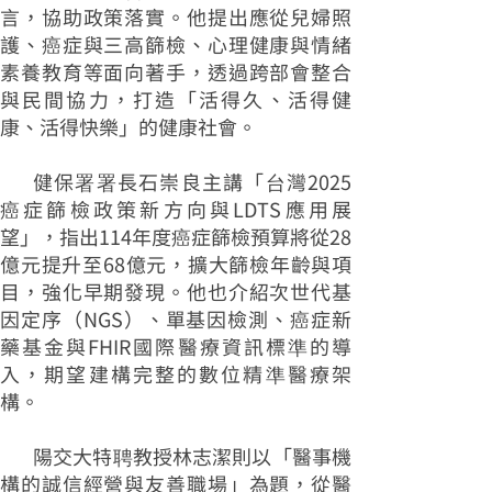
言，協助政策落實。他提出應從兒婦照
護、癌症與三高篩檢、心理健康與情緒
素養教育等面向著手，透過跨部會整合
與民間協力，打造「活得久、活得健
康、活得快樂」的健康社會。
健保署署長石崇良主講「台灣2025
癌症篩檢政策新方向與LDTS應用展
望」，指出114年度癌症篩檢預算將從28
億元提升至68億元，擴大篩檢年齡與項
目，強化早期發現。他也介紹次世代基
因定序（NGS）、單基因檢測、癌症新
藥基金與FHIR國際醫療資訊標準的導
入，期望建構完整的數位精準醫療架
構。
陽交大特聘教授林志潔則以「醫事機
構的誠信經營與友善職場」為題，從醫