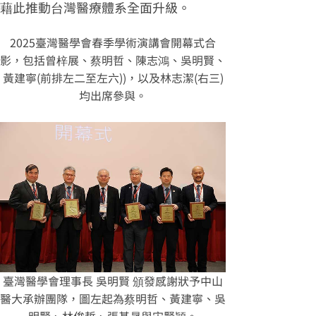
藉此推動台灣醫療體系全面升級。
2025臺灣醫學會春季學術演講會開幕式合
影，包括曾梓展、蔡明哲、陳志鴻、吳明賢、
黃建寧(前排左二至左六))，以及林志潔(右三)
均出席參與。
臺灣醫學會理事長 吳明賢 頒發感謝狀予中山
醫大承辦團隊，圖左起為蔡明哲、黃建寧、吳