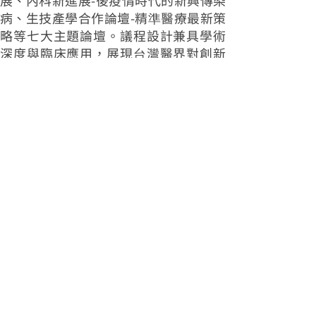
病、生技產學合作論壇-精準醫療最新策
略等七大主題論壇。議程設計兼具學術
深度與臨床應用，展現台灣醫界對創新
與制度整合的高度關注。
除強調專業交流，醫學會也致力推動
醫學教育與公共健康向下扎根。會期中
舉辦的高中生物科技研習營，由中山醫
大及附設醫院的教授與臨床醫師設計互
動課程，從臨床決策、急救實作、醫學
人文到虛擬解剖四大主題，引領學生走
入醫療現場，體驗醫學專業與人文關懷
的真實樣貌。
黃建寧校長表示，未來醫療發展將更
仰賴跨領域整合與制度創新，台灣醫界
透過此專業交流平台，將持續攜手邁向