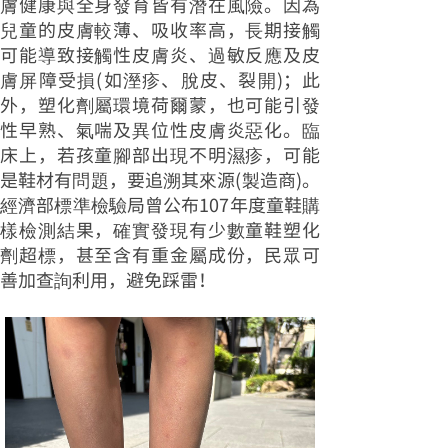
膚健康與全身發育皆有潛在風險。因為
兒童的皮膚較薄、吸收率高，長期接觸
可能導致接觸性皮膚炎、過敏反應及皮
膚屏障受損(如溼疹、脫皮、裂開)；此
外，塑化劑屬環境荷爾蒙，也可能引發
性早熟、氣喘及異位性皮膚炎惡化。臨
床上，若孩童腳部出現不明濕疹，可能
是鞋材有問題，要追溯其來源(製造商)。
經濟部標準檢驗局曾公布107年度童鞋購
樣檢測結果，確實發現有少數童鞋塑化
劑超標，甚至含有重金屬成份，民眾可
善加查詢利用，避免踩雷！