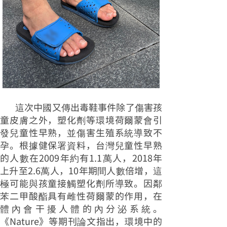
這次中國又傳出毒鞋事件除了傷害孩
童皮膚之外，塑化劑等環境荷爾蒙會引
發兒童性早熟，並傷害生殖系統導致不
孕。根據健保署資料，台灣兒童性早熟
的人數在2009年約有1.1萬人，2018年
上升至2.6萬人，10年期間人數倍增，這
極可能與孩童接觸塑化劑所導致。因鄰
苯二甲酸酯具有雌性荷爾蒙的作用，在
體內會干擾人體的內分泌系統。
《Nature》等期刊論文指出，環境中的