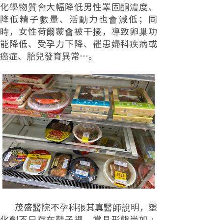
化學物質會大幅降低男性睪固酮濃度、
降低精子數量、活動力也會減低；同
時，女性荷爾蒙會被干擾，導致卵巢功
能降低、受孕力下降、罹患婦科疾病或
癌症、胎兒發育異常…。
茂盛醫院不孕科張其真醫師說明，塑
化劑不只存在鞋子裡，常見形態尚如：