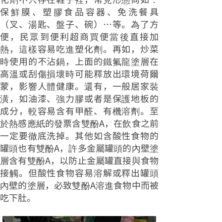
保鮮膜、塑膠食品容器、免洗餐具
（叉、湯匙、盤子、碗）…等。為了方
便，民眾到便利超商買便當後直接加
熱，這樣容易吃進塑化劑。再如，炒菜
時使用的不沾鍋，上面的鐵氟龍塗層在
高溫或刮傷損壞時可能釋放出環境荷爾
蒙，影響人體健康。還有，一般居家裝
潢，如油漆、強力膠或者是保護地板的
成分，較容易含有甲醛、有機溶劑。至
於熱感應紙的發票含雙酚A，在飲食之前
一定要徹底洗掉。其他如含酸性食物的
罐頭也有雙酚A，許多金屬罐頭的內壁塗
層含有雙酚A，以防止金屬罐直接與食物
接觸。但酸性食物容易溶解或釋出罐頭
內壁的塗層，必致雙酚A溶進食物中而被
吃下肚。