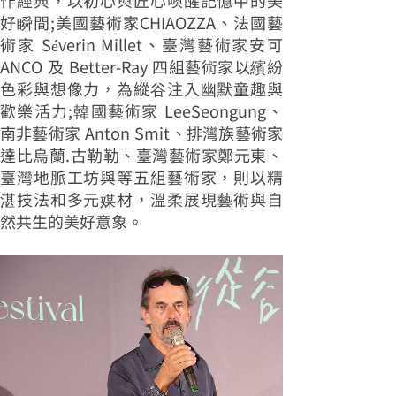
作經典，以初心與匠心喚醒記憶中的美
好瞬間;美國藝術家CHIAOZZA、法國藝
術家 Séverin Millet、臺灣藝術家安可
ANCO 及 Better-Ray 四組藝術家以繽紛
色彩與想像力，為縱谷注入幽默童趣與
歡樂活力;韓國藝術家 LeeSeongung、
南非藝術家 Anton Smit、排灣族藝術家
達比烏蘭.古勒勒、臺灣藝術家鄭元東、
臺灣地脈工坊與等五組藝術家，則以精
湛技法和多元媒材，溫柔展現藝術與自
然共生的美好意象。