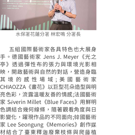
水保署花蓮分署 林宏鳴 分署長
五組國際藝術家各具特色也大展身
手。德國藝術家 Jens J. Meyer《光之
亭》透過彈性布的張力與環境光影相
映，開啟藝術與自然的對話，營造身臨
其境的感性場域;美國藝術家
CHIAOZZA《畫花》以巨型花朵造型與明
亮色彩，流露溫暖友善的情感;法國藝術
家 Séverin Millet《Blue Faces》用鮮明
色調結合幾何線條，隨著觀看角度與日
影變化，躍現作品的不同面向;韓國藝術
家 Lee Seongung《Memories》創作媒
材結合了臺東釋迦廢棄枝條與爬藤植