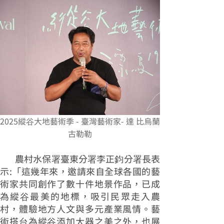
2025縱谷大地藝術季 - 臺灣藝術家- 達 比烏蘭
古勒勒
農村水保署臺東分署李正鈞分署長表
示:「這幾年來，邀請來自全球各國的藝
術家共同創作了數十件地景作品，已成
為縱谷最美的地標，吸引民眾走入農
村，體驗地方人文與多元產業風情。藝
術搭台為縱谷添加大器之美之外，也展