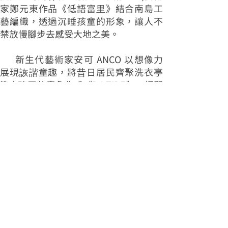
家鄭元東作品《低語富里》結合南島工
藝編織，透過沉睡孩童的形象，讓人不
禁放慢腳步去感受大地之美。
新生代藝術家安可 ANCO 以想像力
展現詼諧童趣，將昔日居民齊聚洗衣亭
洗衣聊天的意象化成《DJ TIDE》，揭開
由 DJ 犬領軍一同參與洗滌人心的童趣派
對;Better-Ray《仰望星空》作品像從繪
本走出來到鹿野高臺，跟著縱谷小人偶
們，一起抬頭望向遠方星空，沉醉在縱
谷夜的美;地脈工坊《生之舞動》則是以
象徵生命的樹木恣意伸展舞動意象，展
現出生命永續的訊號。
今年 12 件作品依然是對縱谷吟誦 12
首泰戈爾的詩，是迷人的花東縱谷訪美
指標，非常適合規劃一趟五感俱足的小