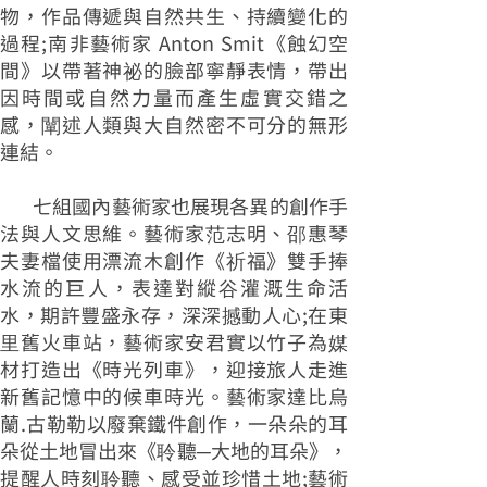
物，作品傳遞與自然共生、持續變化的
過程;南非藝術家 Anton Smit《蝕幻空
間》以帶著神祕的臉部寧靜表情，帶出
因時間或自然力量而產生虛實交錯之
感，闡述人類與大自然密不可分的無形
連結。
七組國內藝術家也展現各異的創作手
法與人文思維。藝術家范志明、邵惠琴
夫妻檔使用漂流木創作《祈福》雙手捧
水流的巨人，表達對縱谷灌溉生命活
水，期許豐盛永存，深深撼動人心;在東
里舊火車站，藝術家安君實以竹子為媒
材打造出《時光列車》，迎接旅人走進
新舊記憶中的候車時光。藝術家達比烏
蘭.古勒勒以廢棄鐵件創作，一朵朵的耳
朵從土地冒出來《聆聽─大地的耳朵》，
提醒人時刻聆聽、感受並珍惜土地;藝術