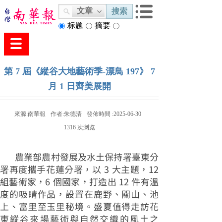
文章
搜索
标题
摘要
内容
第 7 屆《縱谷大地藝術季-漂鳥 197》 7
月 1 日齊美展開
來源:
南華報
作者:
朱德清
發佈時間 :
2025-06-30
1316
次浏览
農業部農村發展及水土保持署臺東分
署再度攜手花蓮分署，以 3 大主題，12
組藝術家，6 個國家，打造出 12 件有溫
度的吸睛作品，設置在鹿野、關山、池
上、富里至玉里秘境。盛夏值得走訪花
東縱谷來場藝術與自然交織的風土之