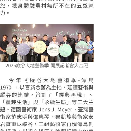
旅，親身體驗農村無所不在的五感魅
力。
2025縱谷大地藝術季-開展記者會大合照
今年《縱谷大地藝術季-漂鳥
197》，以喜新念舊為主軸，延續藝術與
縱谷的連結，策劃了「經典再現」、
「童趣生活」與「永續生態」等三大主
題。德國藝術家 Jens J. Meyer、臺灣藝
術家范志明與邵惠琴、魯凱族藝術家安
君實重返縱谷，三組藝術家再現漂鳥創