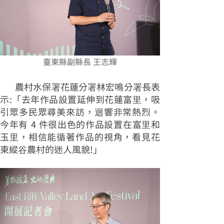
臺東縣副縣長 王志輝
農村水保署花蓮分署林宏鳴分署長表
示:「去年作品設置延伸到花蓮富里，吸
引眾多民眾尋美來訪，迴響非常熱烈。
今年有 4 件很出色的作品設置在富里和
玉里，相信能循著作品的視角，看見花
東縱谷農村的迷人風貌!」