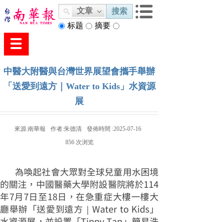
文章
搜索
标题
摘要
内容
中醫大附醫與台灣世界展望會攜手舉辦
「送愛到遠方｜Water to Kids」水資源
展
來源:
南華報
作者:
朱德清
發佈時間 :
2025-07-16
856
次浏览
為喚起社會大眾對全球兒童用水困境
的關注，中國醫藥大學附設醫院將於114
年7月7日至18日，在急重症大樓一樓大
廳舉辦「送愛到遠方｜Water to Kids」
水資源展，並設置「Tippy Tap」簡易洗