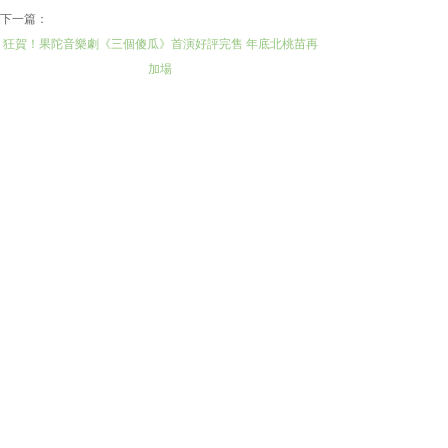
下一篇：
狂賀！果陀音樂劇《三個傻瓜》首演好評完售 年底北桃苗再
加場