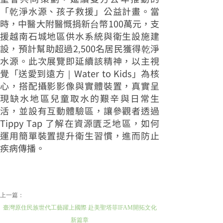
「乾淨水源、孩子救援」公益計畫。當
時，中醫大附醫慨捐新台幣100萬元，支
援越南石城地區供水系統與衛生設施建
設，預計幫助超過2,500名居民獲得乾淨
水源。此次展覽即延續該精神，以主視
覺「送愛到遠方｜Water to Kids」為核
心，搭配攝影影像與實體裝置，真實呈
現缺水地區兒童取水的艱辛與日常生
活，並設有互動體驗區，讓參觀者透過
Tippy Tap 了解在資源匱乏地區，如何
運用簡單裝置提升衛生習慣，進而防止
疾病傳播。
上一篇：
臺灣原住民族世代工藝躍上國際 赴美聖塔菲IFAM開拓文化
新篇章