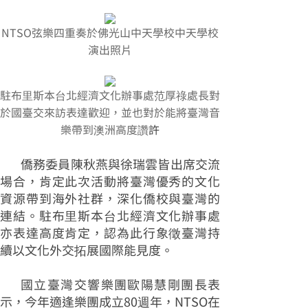
NTSO弦樂四重奏於佛光山中天學校中天學校
演出照片
駐布里斯本台北經濟文化辦事處范厚祿處長對
於國臺交來訪表達歡迎，並也對於能將臺灣音
樂帶到澳洲高度讚
許
僑務委員陳秋燕與徐瑞雲皆出席交流
場合，肯定此次活動將臺灣優秀的文化
資源帶到海外社群，深化僑校與臺灣的
連結。駐布里斯本台北經濟文化辦事處
亦表達高度肯定，認為此行象徵臺灣持
續以文化外交拓展國際能見度。
國立臺灣交響樂團歐陽慧剛團長表
示，今年適逢樂團成立80週年，NTSO在