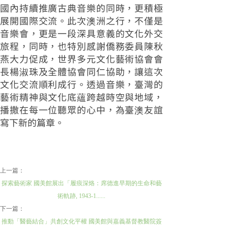
國內持續推廣古典音樂的同時，更積極
展開國際交流。此次澳洲之行，不僅是
音樂會，更是一段深具意義的文化外交
旅程，同時，也特別感謝僑務委員陳秋
燕大力促成，世界多元文化藝術協會會
長楊淑珠及全體協會同仁協助，讓這次
文化交流順利成行。透過音樂，臺灣的
藝術精神與文化底蘊跨越時空與地域，
播撒在每一位聽眾的心中，為臺澳友誼
寫下新的篇章。
上一篇：
探索藝術家 國美館展出「履痕深烙：席德進早期的生命和藝
術軌跡, 1943-1......
下一篇：
推動「醫藝結合」共創文化平權 國美館與嘉義基督教醫院簽