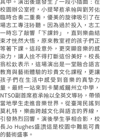
其中。演出後還發生了一段小插曲：在
校園辦公室裡，小提琴蔡承翰與劉芳佑
臨時合奏二重奏，優美的旋律吸引了在
場志工專注聆聽。因為過於投入，志工
一時忘了敲響「下課鈴」，直到樂曲結
束才恍然大悟，原來教室裡的孩子們正
等著下課。這段意外，更突顯音樂的感
染力，讓人捨不得打斷這份美好。校長
翁松欽表示，這場演出是一堂融合語言
教育與藝術體驗的珍貴文化課程，更讓
孩子們在生活中感受到音樂的真摯力
量。最終一站來到卡蘭威爾州立中學，
NTSO副首席蔡承翰以全英文導聆，帶領
當地學生走進音樂世界。從臺灣民謠到
莫札特，樂曲跨越文化與語言的界線，
引發熱烈回響。演後學生爭相合影，校
長Jo Hughes盛讚這是校園中難能可貴
的藝術盛事。