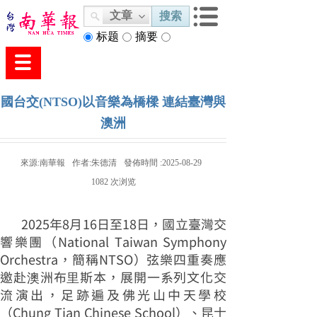
文章
搜索
标题
摘要
内容
國台交(NTSO)以音樂為橋樑 連結臺灣與
澳洲
來源:
南華報
作者:
朱德清
發佈時間 :
2025-08-29
1082
次浏览
2025年8月16日至18日，國立臺灣交
響樂團（National Taiwan Symphony
Orchestra，簡稱NTSO）弦樂四重奏應
邀赴澳洲布里斯本，展開一系列文化交
流演出，足跡遍及佛光山中天學校
（Chung Tian Chinese School）、昆士