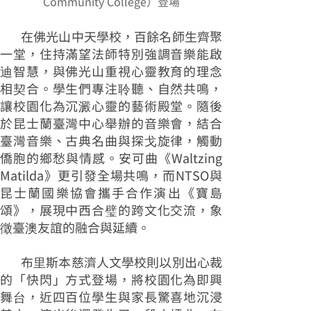
Community College）登場
在佛光山中天學校，百餘名師生齊聚
一堂，住持滿望法師特別強調音樂能啟
迪智慧，與佛光山重視心靈教育的理念
相契合。學生們專注聆聽、自然共鳴，
讓校園化為沉澱心靈的藝術殿堂。隨後
於昆士蘭臺灣中心舉辦的音樂會，結合
臺灣音樂、古典名曲與探戈旋律，觸動
僑胞的鄉愁與情感。安可曲《Waltzing
Matilda》更引發全場共鳴，而NTSO與
昆士蘭國樂協會攜手合作演出《寶島
頌》，展現中西合璧的跨文化交流，象
徵臺澳友誼的融合與延續。
布里斯本慈濟人文學校則以別出心裁
的「快閃」方式登場，將校園化為即興
舞台，近四百位學生與家長驚喜地沉浸