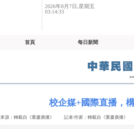
2026
年
8
月
7
日
,星期五
03:14:33
首頁
每日新聞
WO
校企媒+國際直播，
來源：
轉載自《重慶廣播》
|
記者/作家：
轉載自《重慶廣播》
|