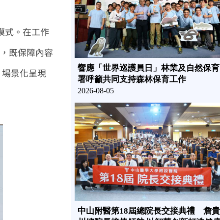
模式。在工作
系，既保障內容
響應「世界巡護員日」林業及自然保育
、場景化呈現
署呼籲共同支持森林保育工作
2026-08-05
中山附醫第18屆總院長交接典禮 詹貴