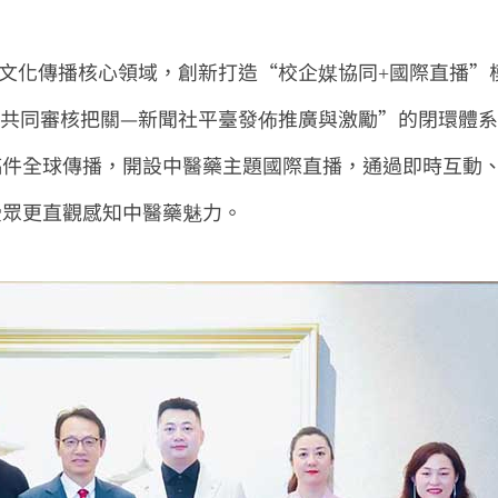
文化傳播核心領域，創新打造“校企媒協同+國際直播”
士共同審核把關—新聞社平臺發佈推廣與激勵”的閉環體
稿件全球傳播，開設中醫藥主題國際直播，通過即時互動
受眾更直觀感知中醫藥魅力。