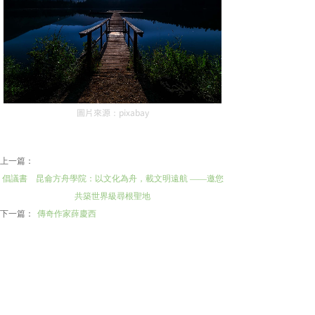
圖片來源：pixabay
上一篇：
倡議書 昆侖方舟學院：以文化為舟，載文明遠航 ——邀您
共築世界級尋根聖地
下一篇：
傳奇作家薛慶西