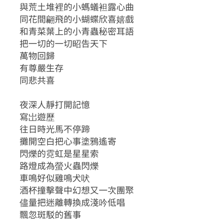
與荒土堆裡的小螞蟻袒露心曲
同花間翩飛的小蝴蝶欣喜嬉戲
和青菜葉上的小青蟲秘密耳語
把一切的一切昭告天下
萬物回歸
有尊嚴生存
同悲共喜
夜深人靜打開記憶
寫岀遊歷
往日時光馬不停蹄
攤開空白把心事塗鴉遙寄
閃爍的霓虹是星星索
路燈成為螢火蟲閃爍
車鳴好似雞鳴犬吠
酒杯撞擊聲中幻想又一次團聚
儘量把迷離轉換成淺吟低唱
飄忽斑駁的舊事