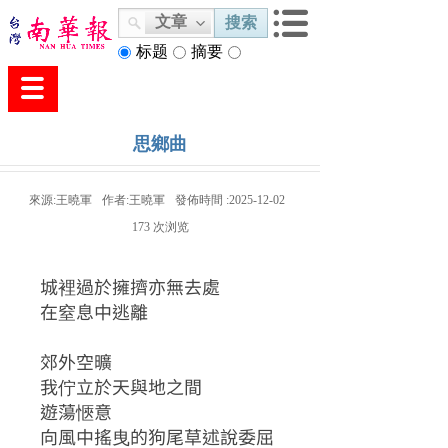
文章
搜索
标题
摘要
内容
思鄉曲
來源:
王曉軍
作者:
王曉軍
發佈時間 :
2025-12-02
173
次浏览
城裡過於擁擠亦無去處
在窒息中逃離
郊外空曠
我佇立於天與地之間
遊蕩愜意
向風中搖曳的狗尾草述說委屈