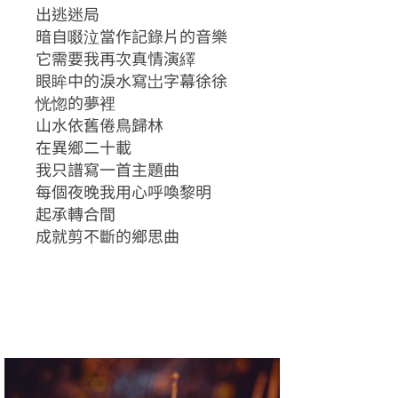
出逃迷局
暗自啜泣當作記錄片的音樂
它需要我再次真情演繹
眼眸中的淚水寫岀字幕徐徐
恍惚的夢裡
山水依舊倦鳥歸林
在異鄉二十載
我只譜寫一首主題曲
每個夜晚我用心呼喚黎明
起承轉合間
成就剪不斷的鄉思曲