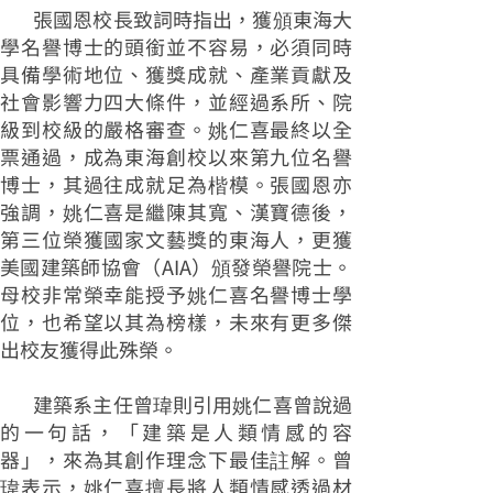
張國恩校長致詞時指出，獲頒東海大
學名譽博士的頭銜並不容易，必須同時
具備學術地位、獲獎成就、產業貢獻及
社會影響力四大條件，並經過系所、院
級到校級的嚴格審查。姚仁喜最終以全
票通過，成為東海創校以來第九位名譽
博士，其過往成就足為楷模。張國恩亦
強調，姚仁喜是繼陳其寬、漢寶德後，
第三位榮獲國家文藝獎的東海人，更獲
美國建築師協會（AIA）頒發榮譽院士。
母校非常榮幸能授予姚仁喜名譽博士學
位，也希望以其為榜樣，未來有更多傑
出校友獲得此殊榮。
建築系主任曾瑋則引用姚仁喜曾說過
的一句話，「建築是人類情感的容
器」，來為其創作理念下最佳註解。曾
瑋表示，姚仁喜擅長將人類情感透過材