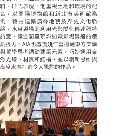
料、形式表現，他重視土地和環境的配
合，以蘭陽博物館和新北市美術館為
例，藉由建築演繹地貌及歷史文化脈
絡。水月道場則利用光影變化傳達獨特
詩意，讓空間呈現宛如電影場景般的戲
劇張力。AIA也盛讚姚仁喜透過東方美學
與哲學思考調動建築元素，巧妙運用自
然光線、材質和結構，並以創新思維與
高度水準打造令人驚艷的作品。