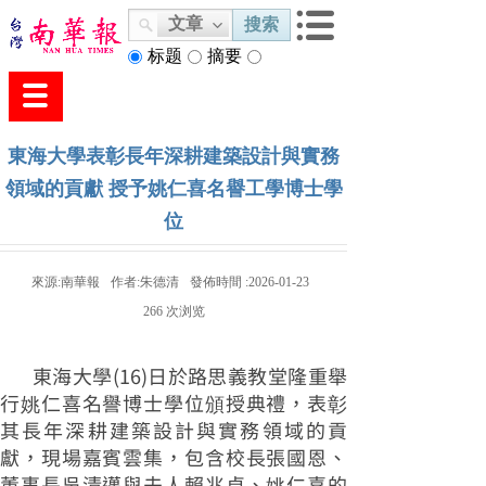
文章
搜索
标题
摘要
内容
東海大學表彰長年深耕建築設計與實務
領域的貢獻 授予姚仁喜名譽工學博士學
位
來源:
南華報
作者:
朱德清
發佈時間 :
2026-01-23
266
次浏览
東海大學(16)日於路思義教堂隆重舉
行姚仁喜名譽博士學位頒授典禮，表彰
其長年深耕建築設計與實務領域的貢
獻，現場嘉賓雲集，包含校長張國恩、
董事長吳清邁與夫人賴兆貞、姚仁喜的