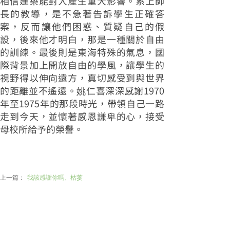
相信建築能對人產生重大影響。系上師
長的教導，是不急著告訴學生正確答
案，反而讓他們困惑、質疑自己的假
設，後來他才明白，那是一種關於自由
的訓練。最後則是東海特殊的氣息，國
際背景加上開放自由的學風，讓學生的
視野得以伸向遠方，真切感受到與世界
的距離並不遙遠。姚仁喜深深感謝1970
年至1975年的那段時光，帶領自己一路
走到今天，並懷著感恩謙卑的心，接受
母校所給予的榮譽。
上一篇：
我該感謝你嗎、枯萎
下一篇：
開啟感知的新體驗 國美館藝術圖書中心《第三門：虛擬縫合
術》特展