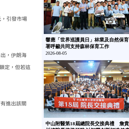
元，引發市場
響應「世界巡護員日」林業及自然保育
署呼籲共同支持森林保育工作
2026-08-05
指出，伊朗海
以鎖定，但若這
所有進出該關
中山附醫第18屆總院長交接典禮 詹貴