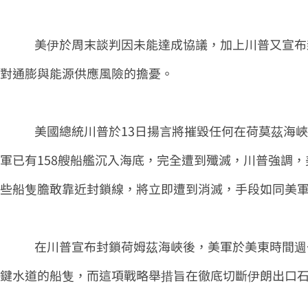
美伊於周末談判因未能達成協議，加上川普又宣布封
對通膨與能源供應風險的擔憂。
美國總統川普於13日揚言將摧毀任何在荷莫茲海
軍已有158艘船艦沉入海底，完全遭到殲滅，川普強調
些船隻膽敢靠近封鎖線，將立即遭到消滅，手段如同美
在川普宣布封鎖荷姆茲海峽後，美軍於美東時間週
鍵水道的船隻，而這項戰略舉措旨在徹底切斷伊朗出口