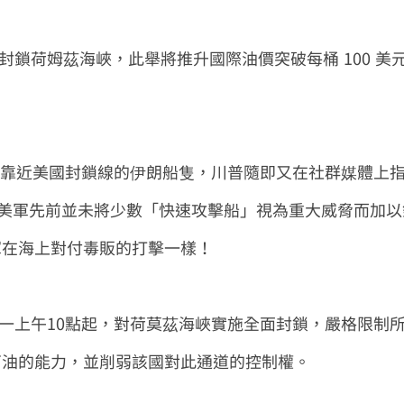
鎖荷姆茲海峽，此舉將推升國際油價突破每桶 100 美
峽靠近美國封鎖線的伊朗船隻，川普隨即又在社群媒體上
，美軍先前並未將少數「快速攻擊船」視為重大威脅而加
軍在海上對付毒販的打擊一樣！
一上午10點起，對荷莫茲海峽實施全面封鎖，嚴格限制
石油的能力，並削弱該國對此通道的控制權。