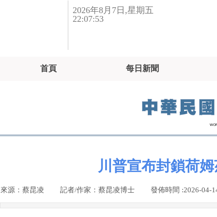
2026
年
8
月
7
日
,星期五
22:07:53
首頁
每日新聞
WO
川普宣布封鎖荷姆
來源：
蔡昆凌
|
記者/作家：
蔡昆凌博士
|
發佈時間 :
2026-04-1