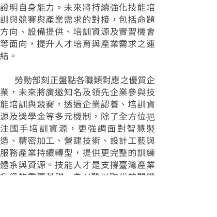
證明自身能力。未來將持續強化技能培
訓與競賽與產業需求的對接，包括命題
方向、設備提供、培訓資源及實習機會
等面向，提升人才培育與產業需求之連
結。
勞動部刻正盤點各職類對應之優質企
業，未來將廣邀知名及領先企業參與技
能培訓與競賽，透過企業認養、培訓資
源及獎學金等多元機制，除了全方位挹
注國手培訓資源，更強調面對智慧製
造、精密加工、營建技術、設計工藝與
服務產業持續轉型，提供更完整的訓練
體系與資源。技能人才是支撐臺灣產業
升級的重要基礎，為AI難以取代的關鍵
人力，政府將持續做國手及所有青年技
能人才最堅強的後盾，陪伴選手在國際
賽場穩定發揮，將其推向國際。