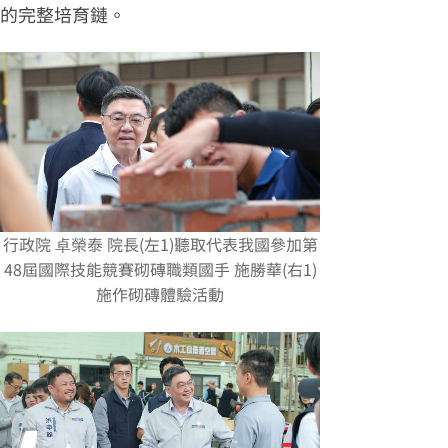
的完整培育鏈。
行政院 卓榮泰 院長(左1)聽取代表我國參加第
48屆國際技能競賽砌磚職類國手 施勝華(右1)
施作砌磚體驗活動