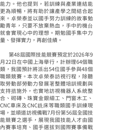
能力。他也提到，若訓練與產業連結能
更為順暢，將有助於讓產學之間結合起
來。卓榮泰並以國手努力訓練的故事勉
勵青年，只要不放棄熱血，手中的機台
就會實現心中的理想。期勉國手集中力
量、發揮實力，再創佳績。
第48屆國際技能競賽預定於2026年9
月22日在中國上海舉行，計辦理64個職
類，我國預計將派出54位國手參與48個
職類競賽。本次卓榮泰訪視行程，除聽
取勞動部勞動力發展署整體培訓規劃與
支持措施外，也實地訪視機器人系統整
合、砌磚、珠寶金銀細工、門窗木工、
CNC車床及CNC銑床等職類國手訓練現
場，並順道訪視備戰7月份第56屆全國技
能競賽之選手，展現我國技能人才由國
內賽事培育、國手選拔到國際賽事備戰