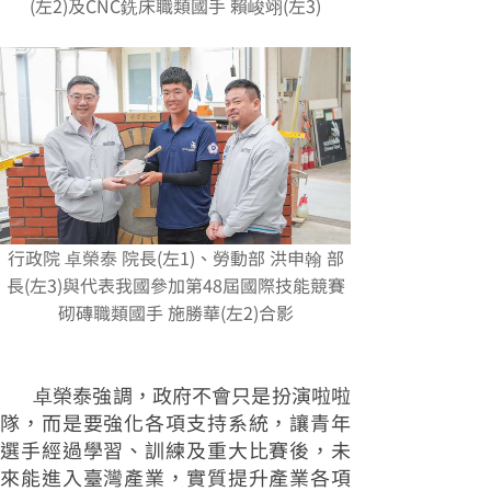
(左2)及CNC銑床職類國手 賴峻翊(左3)
行政院 卓榮泰 院長(左1)、勞動部 洪申翰 部
長(左3)與代表我國參加第48屆國際技能競賽
砌磚職類國手 施勝華(左2)合影
卓榮泰強調，政府不會只是扮演啦啦
隊，而是要強化各項支持系統，讓青年
選手經過學習、訓練及重大比賽後，未
來能進入臺灣產業，實質提升產業各項