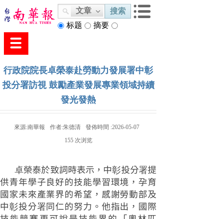
文章
搜索
标题
摘要
内容
行政院院長卓榮泰赴勞動力發展署中彰
投分署訪視 鼓勵產業發展專業領域持續
發光發熱
來源:
南華報
作者:
朱德清
發佈時間 :
2026-05-07
155
次浏览
卓榮泰於致詞時表示，中彰投分署提
供青年學子良好的技能學習環境，孕育
國家未來產業界的希望，感謝勞動部及
中彰投分署同仁的努力。他指出，國際
技能競賽更可說是技能界的「奧林匹