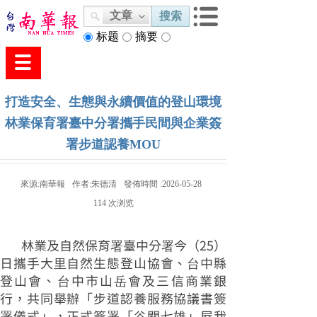
文章
搜索
标题
摘要
内容
打造安全、生態與永續價值的登山環境
林業保育署臺中分署攜手民間與企業簽
署步道認養MOU
來源:
南華報
作者:
朱德清
發佈時間 :
2026-05-28
114
次浏览
林業及自然保育署臺中分署今（25）
日攜手大里自然生態登山協會、台中縣
登山會、台中市山岳會及三信商業銀
行，共同舉辦「步道認養服務協議書簽
署儀式」，正式簽署「谷關七雄」屋我