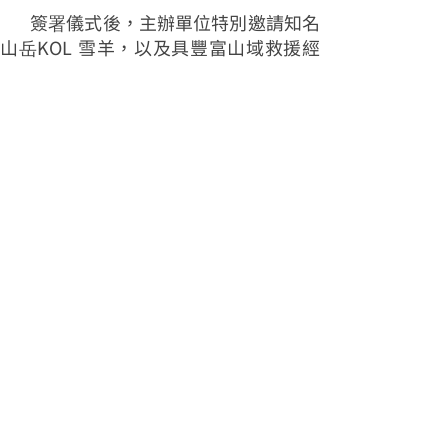
簽署儀式後，主辦單位特別邀請知名
山岳KOL 雪羊，以及具豐富山域救援經
驗的臺中市政府消防局第二救災救護大
隊谷關分隊進行登山安全專題講座，分
享山域安全與風險應變觀念，提升民眾
安全登山意識。林業保育署臺中分署期
盼，透過此次跨界合作與經驗分享，號
召更多民間團體與企業投入山林保育行
列。
上一篇：
國資圖全國首創「銀力閱動站」驚豔亮相
下一篇：
台中慈濟醫院醫療團隊跨海前往澎湖舉辦「往診、義診與整
合性篩檢」公益醫療活動