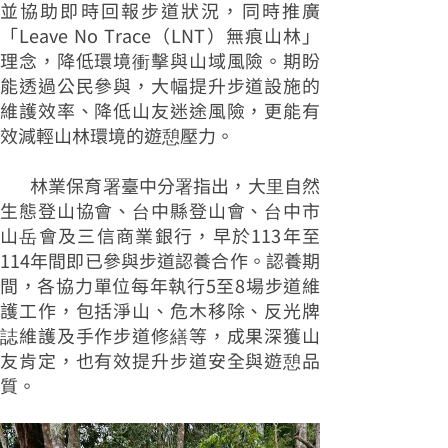
並協助即時回報步道狀況，同時推廣
「Leave No Trace（LNT）無痕山林」
理念，降低環境衝擊與山域風險。期盼
能透過公民參與，大幅提升步道設施的
維護效率、降低山友迷途風險，更能有
效減輕山林環境的遊憩壓力。
林業保育署臺中分署指出，大里自然
生態登山協會、台中縣登山會、台中市
山岳會及三信商業銀行，早於113年至
114年間即已參與步道認養合作。認養期
間，各協力單位每年執行5至8場步道維
護工作，包括淨山、危木移除、反光牌
誌維護及手作步道修繕等，成果深獲山
友肯定，也有效提升步道安全與遊憩品
質。