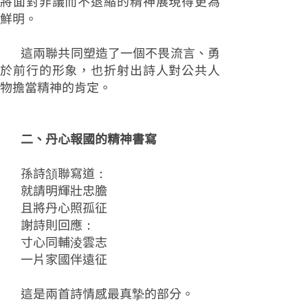
將面對非議而不退縮的精神展現得更為
鮮明。
這兩聯共同塑造了一個不畏流言、勇
於前行的形象，也折射出詩人對公共人
物擔當精神的肯定。
二、丹心報國的精神書寫
孫詩頷聯寫道：
就請明輝壯忠膽
且將丹心照孤征
謝詩則回應：
寸心同輔淩雲志
一片家國伴遠征
這是兩首詩情感最真摯的部分。