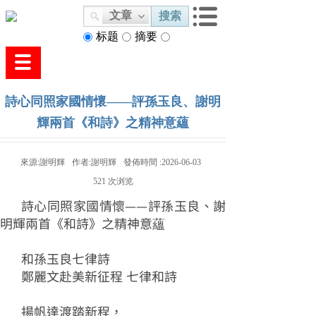
文章
搜索
标题
摘要
内容
詩心同照家國情懷——評孫玉良、謝明
輝兩首《和詩》之精神意蘊
來源:
謝明輝
作者:
謝明輝
發佈時間 :
2026-06-03
521
次浏览
詩心同照家國情懷——評孫玉良、謝
明輝兩首《和詩》之精神意蘊
和孫玉良七律詩
鄭麗文赴美新征程 七律和詩
揚帆達渡踏新程，