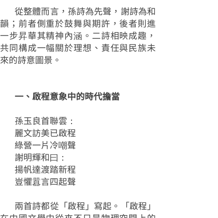
從整體而言，孫詩為先聲，謝詩為和
韻；前者側重於鼓舞與期許，後者則進
一步昇華其精神內涵。二詩相映成趣，
共同構成一幅關於理想、責任與民族未
來的詩意圖景。
一、啟程意象中的時代擔當
孫玉良首聯雲：
麗文訪美已啟程
綠營一片冷嘲聲
謝明輝和曰：
揚帆達渡踏新程
豈懼囂言四起聲
兩首詩都從「啟程」寫起。「啟程」
在中國文學中從來不只是物理空間上的