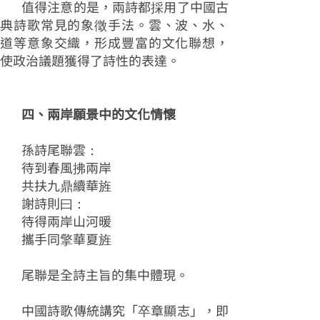
值得注意的是，兩詩都採用了中國古
典詩歌常見的象徵手法。雲、波、水、
道等意象交織，形成豐富的文化聯想，
使政治議題獲得了詩性的表達。
四、兩岸願景中的文化情懷
孫詩尾聯雲：
待到春風拂兩岸
共扶九鼎續華旌
謝詩則曰：
待得兩岸山河暖
攜手同擎華夏旌
尾聯是全詩主旨的集中體現。
中國詩歌傳統講究「卒章顯志」，即