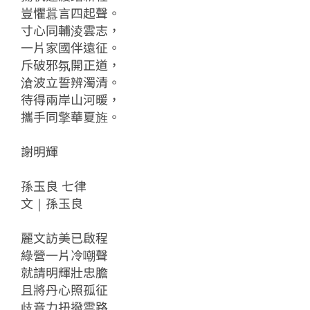
豈懼囂言四起聲。
寸心同輔淩雲志，
一片家國伴遠征。
斥破邪氛開正道，
滄波立誓辨濁清。
待得兩岸山河暖，
攜手同擎華夏旌。
謝明輝
孫玉良 七律
文｜孫玉良
麗文訪美已啟程
綠營一片冷嘲聲
就請明輝壯忠膽
且將丹心照孤征
歧音力扭撥雲路