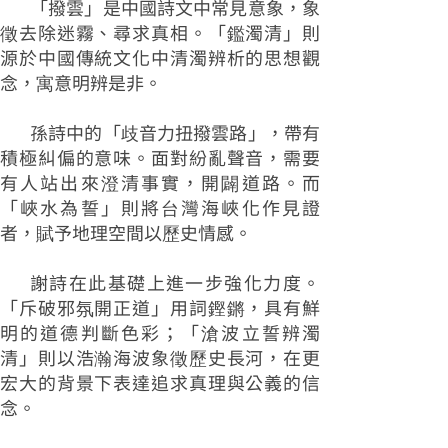
「撥雲」是中國詩文中常見意象，象
徵去除迷霧、尋求真相。「鑑濁清」則
源於中國傳統文化中清濁辨析的思想觀
念，寓意明辨是非。
孫詩中的「歧音力扭撥雲路」，帶有
積極糾偏的意味。面對紛亂聲音，需要
有人站出來澄清事實，開闢道路。而
「峽水為誓」則將台灣海峽化作見證
者，賦予地理空間以歷史情感。
謝詩在此基礎上進一步強化力度。
「斥破邪氛開正道」用詞鏗鏘，具有鮮
明的道德判斷色彩；「滄波立誓辨濁
清」則以浩瀚海波象徵歷史長河，在更
宏大的背景下表達追求真理與公義的信
念。