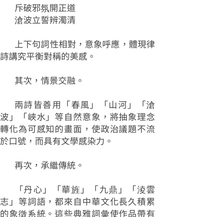
斥破邪氛開正道
滄波立誓辨濁清
上下句詞性相對，意象呼應，體現律
詩講究平衡對稱的美感。
其次，情景交融。
兩詩皆善用「春風」「山河」「滄
波」「峽水」等自然意象，將抽象理念
轉化為可感知的畫面，使政治議題不流
於口號，而具有文學感染力。
再次，承繼傳統。
「丹心」「華旌」「九鼎」「淩雲
志」等詞語，都來自中華文化長久積累
的象徵系統。這些典雅詞彙使作品帶有