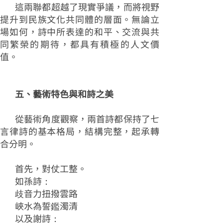
這兩聯都超越了現實爭議，而將視野
提升到民族文化共同體的層面。無論立
場如何，詩中所表達的和平、交流與共
同繁榮的期待，都具有積極的人文價
值。
五、藝術特色與和詩之美
從藝術角度觀察，兩首詩都保持了七
言律詩的基本格局，結構完整，起承轉
合分明。
首先，對仗工整。
如孫詩：
歧音力扭撥雲路
峽水為誓鑑濁清
以及謝詩：