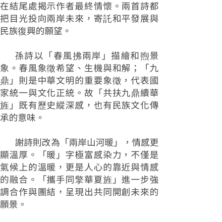
在結尾處揭示作者最終情懷。兩首詩都
把目光投向兩岸未來，寄託和平發展與
民族復興的願望。
孫詩以「春風拂兩岸」描繪和煦景
象。春風象徵希望、生機與和解；「九
鼎」則是中華文明的重要象徵，代表國
家統一與文化正統。故「共扶九鼎續華
旌」既有歷史縱深感，也有民族文化傳
承的意味。
謝詩則改為「兩岸山河暖」，情感更
顯溫厚。「暖」字極富感染力，不僅是
氣候上的溫暖，更是人心的靠近與情感
的融合。「攜手同擎華夏旌」進一步強
調合作與團結，呈現出共同開創未來的
願景。