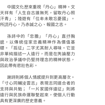
中國文化歷來重視「丹心」精神。文
天祥有「人生自古誰無死，留取丹心照
汗青」；陸遊有「位卑未敢忘憂國」。
所謂丹心，乃赤誠之心、報國之志。
孫詩中的「忠膽」「丹心」直抒胸
臆，以傳統儒家忠義精神作為價值基
礎。「孤征」二字尤其耐人尋味。它並
非單純描述一人遠行，而是在輿論壓力
與政治爭議中仍堅持理念的精神狀態，
因此帶有悲壯色彩。
謝詩則將個人情感提升到更高層次。
「寸心同輔淩雲志」表現志同道合者的
支持與共勉；「一片家國伴遠征」則將
遠行與民族命運聯繫起來，使個人行動
具有更深廣的歷史意義。