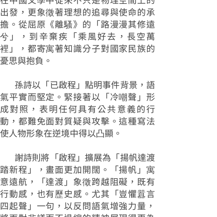
出發，更象徵著理想的追尋與使命的承
擔。從屈原《離騷》的「路漫漫其修遠
兮」，到辛棄疾「乘風好去，長空萬
裡」，都寄寓著知識分子對國家民族的
憂思與抱負。
孫詩以「已啟程」點明事件背景，語
氣平實而堅定。緊接著以「冷嘲聲」形
成對照，表明任何具有公共意義的行
動，都難免面對質疑與攻擊。這種寫法
使人物形象在逆境中得以凸顯。
謝詩則將「啟程」擴展為「揚帆達渡
踏新程」，畫面更加開闊。「揚帆」寓
意遠航，「達渡」象徵跨越阻礙，既有
行動感，也有歷史感。尤其「豈懼囂言
四起聲」一句，以反問語氣增強力量，