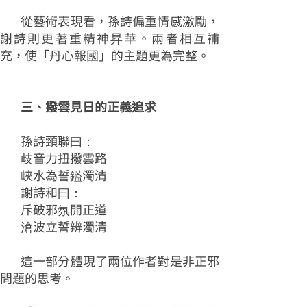
從藝術表現看，孫詩偏重情感激勵，
謝詩則更著重精神昇華。兩者相互補
充，使「丹心報國」的主題更為完整。
三、撥雲見日的正義追求
孫詩頸聯曰：
歧音力扭撥雲路
峽水為誓鑑濁清
謝詩和曰：
斥破邪氛開正道
滄波立誓辨濁清
這一部分體現了兩位作者對是非正邪
問題的思考。