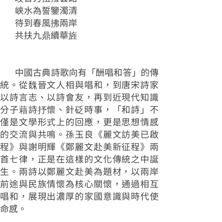
峽水為誓鑒濁清
待到春風拂兩岸
共扶九鼎續華旌
中國古典詩歌向有「酬唱和答」的傳
統。從魏晉文人相與唱和，到唐宋詩家
以詩言志、以詩會友，再到近現代知識
分子藉詩抒懷、針砭時事，「和詩」不
僅是文學形式上的回應，更是思想情感
的交流與共鳴。孫玉良《麗文訪美已啟
程》與謝明輝《鄭麗文赴美新征程》兩
首七律，正是在這樣的文化傳統之中誕
生。兩詩以鄭麗文赴美為題材，以兩岸
前途與民族情懷為核心關懷，通過相互
唱和，展現出濃厚的家國意識與時代使
命感。