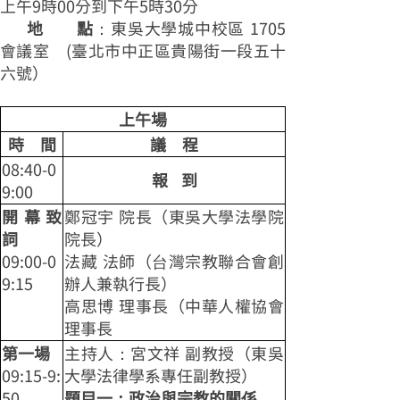
上午9時00分到下午5時30分
地 點
：東吳大學城中校區 1705
會議室 (臺北市中正區貴陽街一段五十
六號）
上午場
時 間
議 程
08:40-0
報 到
9:00
開幕致
鄭冠宇 院長（東吳大學法學院
詞
院長）
09:00-0
法藏 法師（台灣宗教聯合會創
9:15
辦人兼執行長）
高思博 理事長（中華人權協會
理事長
第一場
主持人：宮文祥 副教授（東吳
09:15-9:
大學法律學系專任副教授）
50
題目一：政治與宗教的關係