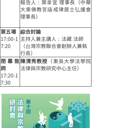
報告人：葉韋宜 理事長（中華
大乘佛教菩薩戒律居士弘護會
理事長）
第五場
綜合討論
17:00-1
主持人兼主講人：法藏 法師
7:20
（台灣宗教聯合會創辦人兼執
行長）
閉幕致
陳清秀教授
（東吳大學法學院
詞
法律與宗教研究中心主任）
17:20-1
7:30