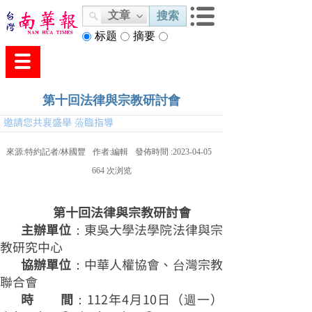
文章
搜索
标题
摘要
内容
第十回法律與宗教研討會
邀請您共襄盛舉 蒞臨指導
來源:
特約記者/林國豐
作者:
編輯
發佈時間 :
2023-04-05
664
次浏览
第十回法律與宗教研討會
主辦單位
：東吳大學法學院法律與宗
教研究中心
協辦單位
：中華人權協會、台灣宗教
聯合會
時 間
：112年4月10日（週一）