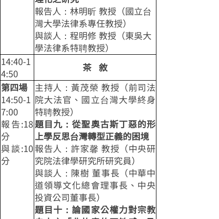
報告人：林明昕 教授（國立台
灣大學法律系專任教授）
與談人：程明修 教授（東吳大
學法律系特聘教授）
14:40-1
茶 敘
4:50
第四場
主持人：黃茂榮 教授（前司法
14:50-1
院大法官、國立台灣大學終身
7:00
特聘教授）
報告:18
題目九：從聖奧古斯丁惡的形
分
上學反思台灣轉型正義的困境
與談:10
報告人：許家馨 教授（中央研
分
究院法律學研究所研究員）
與談人：陳樹 董事長（中華中
道領導文化總會理事長、中央
投資公司董事長）
題目十：論國家公權力對宗教