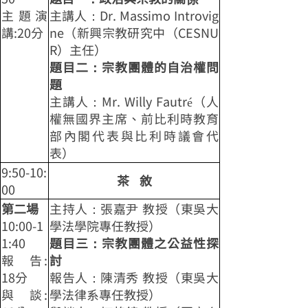
主題演
主講人：Dr. Massimo Introvig
講:20分
ne（新興宗教研究中（CESNU
R）主任）
題目二：宗教團體的自治權問
題
主講人：Mr. Willy Fautré（人
權無國界主席、前比利時教育
部內閣代表與比利時議會代
表）
9:50-10:
茶 敘
00
第二場
主持人：張嘉尹 教授（東吳大
10:00-1
學法學院專任教授）
1:40
題目三：宗教團體之公益性探
報 告:
討
18分
報告人：陳清秀 教授（東吳大
與 談:
學法律系專任教授）