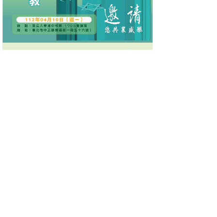
上一篇：
中山醫大75級傑出校友林釗尚醫師 捐贈百萬獎學金造福學子
下一篇：
《因愛啟程》音樂劇最終場 96歲彭蒙惠：心在哪裡，家就
在哪裡，台灣就是我的家