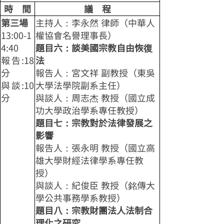
時 間
議 程
第三場
主持人：李永然 律師（中華人
13:00-1
權協會名譽理事長）
4:40
題目六：談美國宗教自由恢復
報告:18
法
分
報告人：宮文祥 副教授（東吳
與談:10
大學法學院副系主任）
分
與談人：周志杰 教授（國立成
功大學政治學系專任教授）
題目七：宗教對於法律發展之
影響
報告人：張永明 教授（國立高
雄大學財經法律學系專任教
授）
與談人：紀俊臣 教授（銘傳大
學公共事務學系教授）
題目八：宗教財團法人法制合
理化之研究