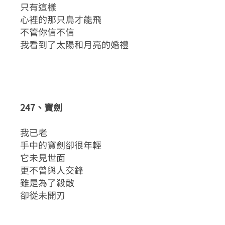
只有這樣
心裡的那只鳥才能飛
不管你信不信
我看到了太陽和月亮的婚禮
247、寶劍
我已老
手中的寶劍卻很年輕
它未見世面
更不曾與人交鋒
雖是為了殺敵
卻從未開刃