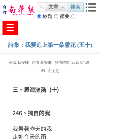
文章
搜索
标题
摘要
内容
詩集：我要追上第一朵雪花 (五十)
來源:
狄安娜
作者:
狄安娜
發佈時間 :
2025-07-29
691
次浏览
三、思海漣漪 (十)
246、獨自的我
我帶著昨天的我
走進今天的雨