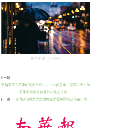
圖片來源：pixabay
上一篇：
穿越東西方美學的藝術旅程——《自然意象．花花世界》陸
孟雁東西繪畫特展於小雅文房繽......
下一篇：
台灣政治經濟大危機將在大罷免關稅公佈後出現