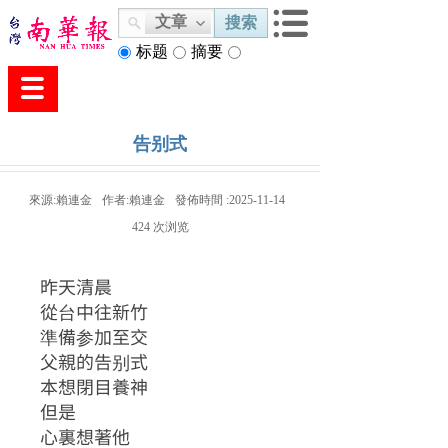
文章
搜索
标题
摘要
内容
告别式
來源:
賴連金
作者:
賴連金
發佈時間 :
2025-11-14
424
次浏览
昨天清晨
從台中往新竹
準備参加至交
父親的告别式
本想閉目養神
但是
心裏想著他