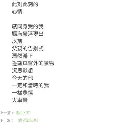
此刻此刻的
心情
感同身受的我
腦海裏浮現出
以前
父親的告别式
潛然淚下
遥望車窗外的景物
沉思默想
今天的他
一定和當時的我
一樣悲傷
火車轟
上一篇：
雪村的家
下一篇：
《白洋澱初冬》